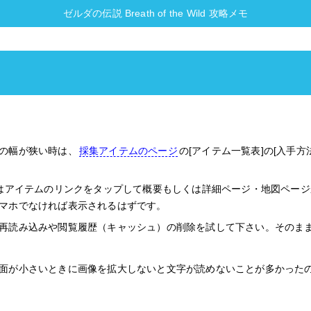
ゼルダの伝説 Breath of the Wild 攻略メモ
の幅が狭い時は、
採集アイテムのページ
の[アイテム一覧表]の[入手
時はアイテムのリンクをタップして概要もしくは詳細ページ・地図ペー
マホでなければ表示されるはずです。
再読み込みや閲覧履歴（キャッシュ）の削除を試して下さい。そのま
面が小さいときに画像を拡大しないと文字が読めないことが多かった