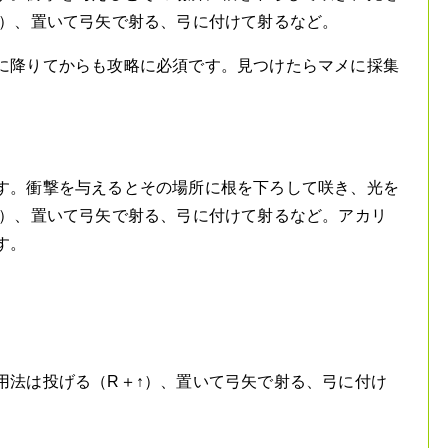
↑）、置いて弓矢で射る、弓に付けて射るなど。
に降りてからも攻略に必須です。見つけたらマメに採集
す。衝撃を与えるとその場所に根を下ろして咲き、光を
↑）、置いて弓矢で射る、弓に付けて射るなど。アカリ
す。
。
用法は投げる（R＋↑）、置いて弓矢で射る、弓に付け