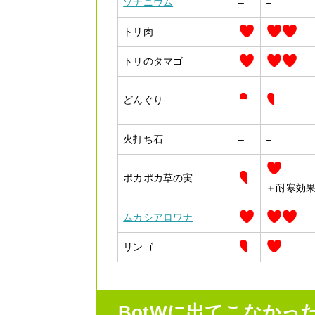
ゾナニウム
–
–
トリ肉
トリのタマゴ
どんぐり
火打ち石
–
–
ポカポカ草の実
＋耐寒効
ムカシアロワナ
リンゴ
BotWに出てこなかっ