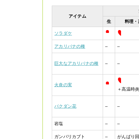
アイテム
生
料理・
ソラダケ
アカリバナの種
–
–
巨大なアカリバナの種
–
–
火炎の実
＋高温時
バクダン花
–
–
岩塩
–
–
ガンバリカブト
–
がんばり