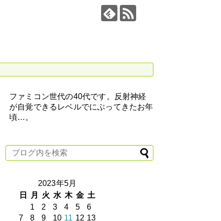
ファミコン世代の40代です。反射神経
が自覚できるレベルでにぶってきたお年
頃…。
2023年5月
日
月
火
水
木
金
土
1
2
3
4
5
6
7
8
9
10
11
12
13