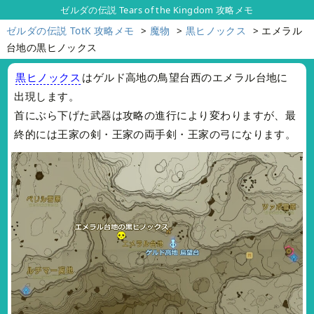
ゼルダの伝説 Tears of the Kingdom 攻略メモ
ゼルダの伝説 TotK 攻略メモ
魔物
黒ヒノックス
エメラル
台地の黒ヒノックス
黒ヒノックス
はゲルド高地の鳥望台西のエメラル台地に
出現します。
首にぶら下げた武器は攻略の進行により変わりますが、最
終的には王家の剣・王家の両手剣・王家の弓になります。