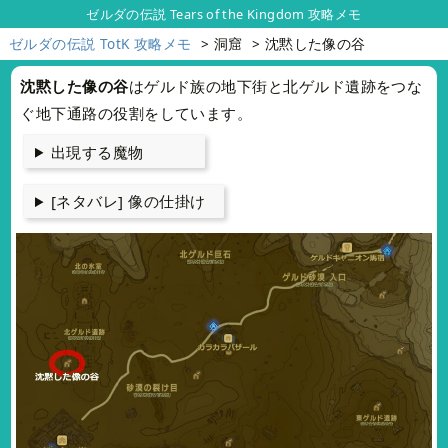
ゼルダの伝説 Tears of the Kingdom 攻略メモ
ゼルダの伝説 TotK 攻略メモ
洞窟
沈黙した像の谷
沈黙した像の谷
はゲルド族の地下街と北ゲルド遺跡をつな
ぐ地下通路の役割をしています。
出現する魔物
[ネタバレ] 像の仕掛け