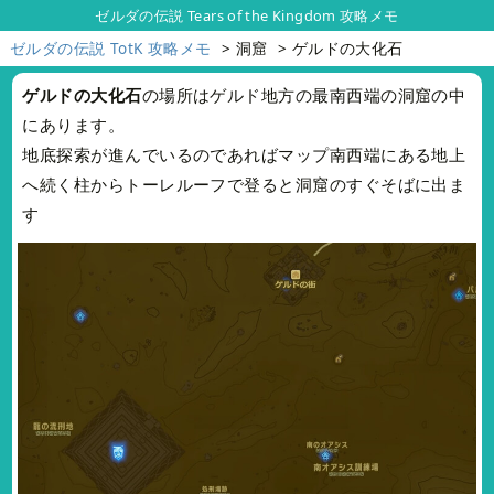
ゼルダの伝説 Tears of the Kingdom 攻略メモ
ゼルダの伝説 TotK 攻略メモ
洞窟
ゲルドの大化石
ゲルドの大化石
の場所はゲルド地方の最南西端の洞窟の中
にあります。
地底探索が進んでいるのであればマップ南西端にある地上
へ続く柱からトーレルーフで登ると洞窟のすぐそばに出ま
す