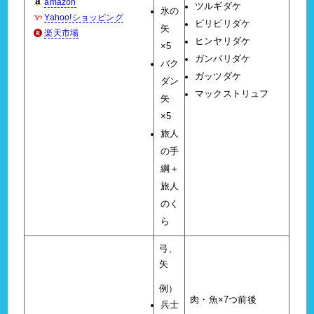
amazon
ツルギダケ
氷の
Yahoo!ショッピング
ビリビリダケ
矢
楽天市場
ヒンヤリダケ
×5
ガンバリダケ
バク
ガッツダケ
ダン
マックストリュフ
矢
×5
旅人
の手
綱＋
旅人
のく
ら
弓、
矢
例）
肉・魚×7つ前後
兵士