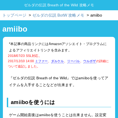
ゼルダの伝説 Breath of the Wild 攻略メモ
トップページ
ゼルダの伝説 BotW 攻略メモ
amiibo
amiibo
*本記事の商品リンクにはAmazonアソシエイト・プログラムに
よるアフィリエイトリンクを含みます。
2018/07/23
SSL対応。
2017/12/10 14:00
ミファー
、
ダルケル
、
リーバル
、
ウルボザ
の詳細に
ついて追記しました。
『ゼルダの伝説 Breath of the Wild』ではamiiboを使ってア
イテムを入手することなどが出来ます。
amiiboを使うには
ゲーム開始直後はamiiboを使うことは出来ません。設定変