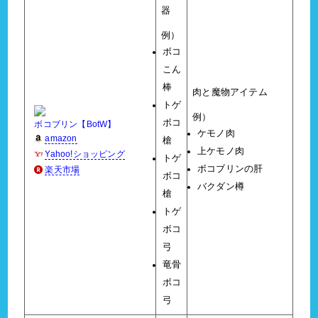
器
例）
ボコ
こん
棒
肉と魔物アイテム
トゲ
例）
ボコ
ボコブリン【BotW】
ケモノ肉
amazon
槍
上ケモノ肉
Yahoo!ショッピング
トゲ
ボコブリンの肝
楽天市場
ボコ
バクダン樽
槍
トゲ
ボコ
弓
竜骨
ボコ
弓