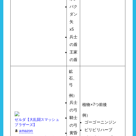
バク
ダン
矢
x5
兵士
の盾
王家
の盾
鉱
石、
弓
例）
兵士
植物×7つ前後
の弓
例）
騎士
ゼルダ【大乱闘スマッシュ
ゴーゴーニンジン
ブラザーズ】
の弓
ビリビリハーブ
amazon
黄昏