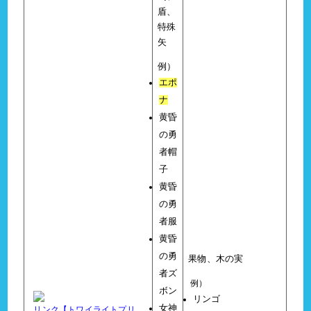
盾、
特殊
矢
例）
エポ
ナ
黄昏
の勇
者帽
子
黄昏
の勇
者服
黄昏
の勇
果物、木の実
者ズ
例）
ボン
リンゴ
女神
リンク【トワイライトプリ