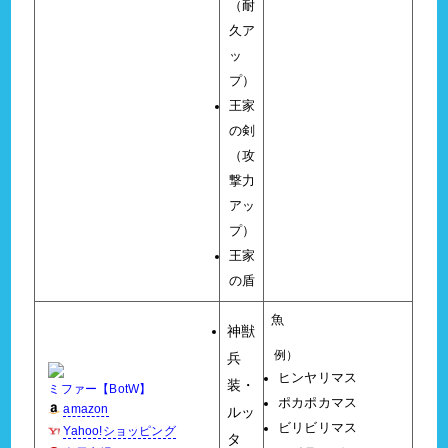
（耐
久ア
ッ
プ）
王家
の剣
（攻
撃力
アッ
プ）
王家
の盾
魚
神獣
例）
兵
ヒンヤリマス
装・
ミファー【BotW】
ポカポカマス
amazon
ルッ
ビリビリマス
Yahoo!ショッピング
タ