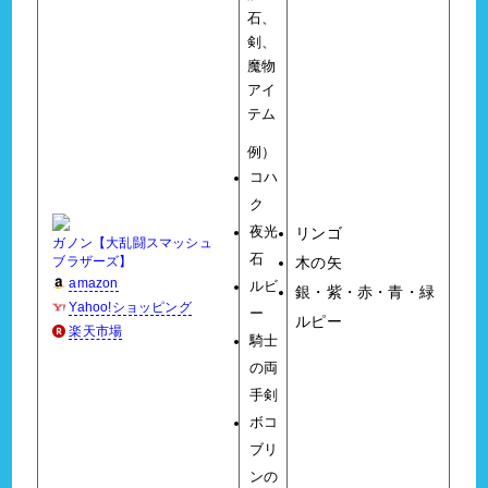
石、
剣、
魔物
アイ
テム
例）
コハ
ク
夜光
リンゴ
ガノン【大乱闘スマッシュ
石
ブラザーズ】
木の矢
amazon
ルビ
銀・紫・赤・青・緑
Yahoo!ショッピング
ー
ルピー
楽天市場
騎士
の両
手剣
ボコ
ブリ
ンの