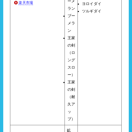
ーメ
楽天市場
ヨロイダイ
ラン
ツルギダイ
ブー
メラ
ン
王家
の剣
（ロ
ング
スロ
ー）
王家
の剣
（耐
久ア
ッ
プ）
鉱