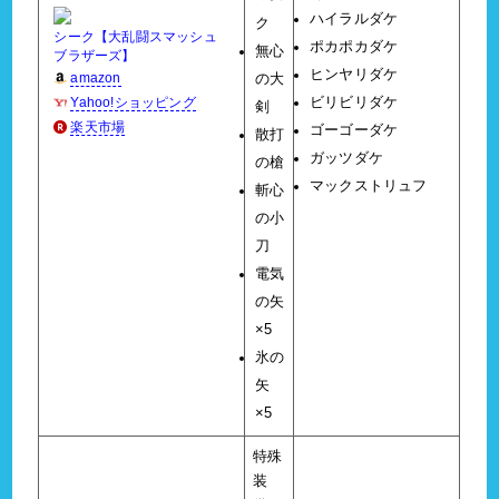
ハイラルダケ
ク
シーク【大乱闘スマッシュ
ポカポカダケ
無心
ブラザーズ】
ヒンヤリダケ
amazon
の大
Yahoo!ショッピング
ビリビリダケ
剣
楽天市場
ゴーゴーダケ
散打
ガッツダケ
の槍
マックストリュフ
斬心
の小
刀
電気
の矢
×5
氷の
矢
×5
特殊
装