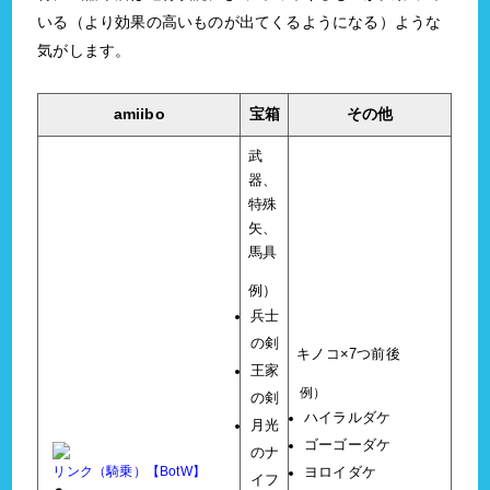
いる（より効果の高いものが出てくるようになる）ような
気がします。
amiibo
宝箱
その他
武
器、
特殊
矢、
馬具
例）
兵士
の剣
キノコ×7つ前後
王家
例）
の剣
ハイラルダケ
月光
ゴーゴーダケ
のナ
リンク（騎乗）【BotW】
ヨロイダケ
イフ