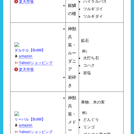
楽天市場
ハイラルバス
銀鱗
ツルギゴイ
の槍
ツルギダイ
神獣
兵
鉱石
装・
ダルケル【BotW】
例）
ルー
amazon
火打ち石
ダニ
Yahoo!ショッピング
コハク
ア
楽天市場
岩塩
岩砕
き
神獣
果物、木の実
兵
例）
装・
リーバル【BotW】
どんぐり
メド
amazon
リンゴ
ー
Yahoo!ショッピング