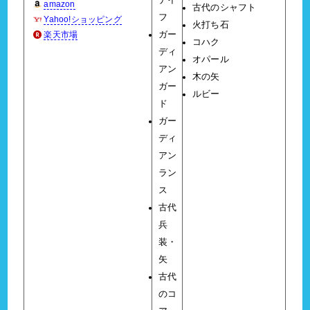
ナイ
amazon
古代のシャフト
フ
Yahoo!ショッピング
火打ち石
楽天市場
ガー
コハク
ディ
オパール
アン
木の矢
ガー
ルビー
ド
ガー
ディ
アン
ラン
ス
古代
兵
装・
矢
古代
のコ