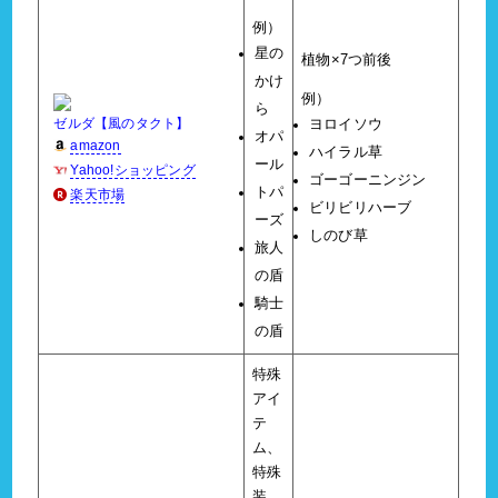
例）
星の
植物×7つ前後
かけ
例）
ら
ゼルダ【風のタクト】
ヨロイソウ
オパ
amazon
ハイラル草
ール
Yahoo!ショッピング
ゴーゴーニンジン
トパ
楽天市場
ビリビリハーブ
ーズ
しのび草
旅人
の盾
騎士
の盾
特殊
アイ
テ
ム、
特殊
装