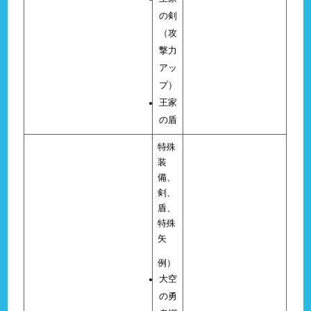
の剣
（攻
撃力
アッ
プ）
王家
の盾
特殊
装
備、
剣、
盾、
特殊
矢
例）
大空
の勇