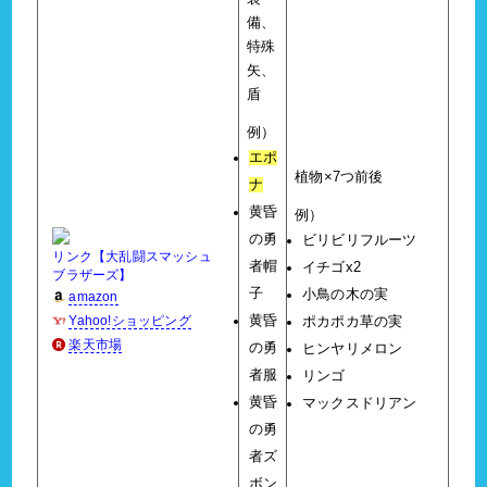
備、
特殊
矢、
盾
例）
エポ
植物×7つ前後
ナ
黄昏
例）
の勇
ビリビリフルーツ
リンク【大乱闘スマッシュ
者帽
イチゴx2
ブラザーズ】
子
小鳥の木の実
amazon
Yahoo!ショッピング
黄昏
ポカポカ草の実
楽天市場
の勇
ヒンヤリメロン
者服
リンゴ
黄昏
マックスドリアン
の勇
者ズ
ボン