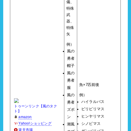
備、
特殊
武
器、
特殊
矢
例）
風の
勇者
帽子
風の
勇者
魚×7匹前後
服
風の
例）
ハイラルバス
勇者
トゥーンリンク【風のタク
ビリビリマス
ズボ
ト】
ヒンヤリマス
amazon
ン
Yahoo!ショッピング
シノビマス
潮風
楽天市場