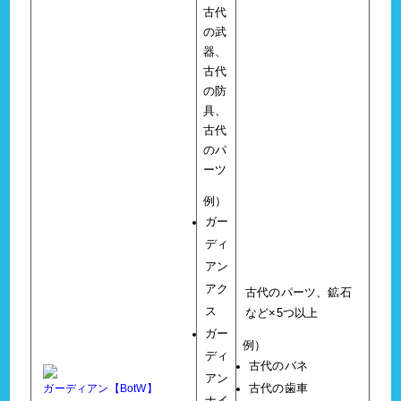
古代
の武
器、
古代
の防
具、
古代
のパ
ーツ
例）
ガー
ディ
アン
アク
古代のパーツ、鉱石
ス
など×5つ以上
ガー
例）
ディ
古代のバネ
アン
ガーディアン【BotW】
古代の歯車