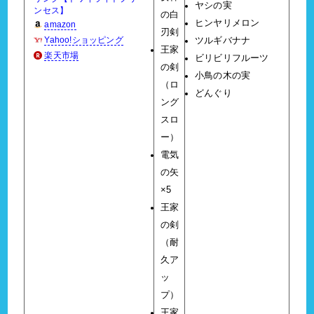
ヤシの実
ンセス】
の白
ヒンヤリメロン
amazon
刃剣
Yahoo!ショッピング
ツルギバナナ
王家
楽天市場
ビリビリフルーツ
の剣
小鳥の木の実
（ロ
どんぐり
ング
スロ
ー）
電気
の矢
×5
王家
の剣
（耐
久ア
ッ
プ）
王家