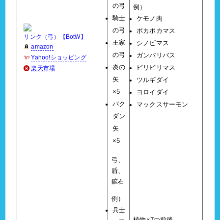
の弓
例）
騎士
ケモノ肉
の弓
ポカポカマス
リンク（弓）【BotW】
王家
シノビマス
amazon
の弓
ガンバリバス
Yahoo!ショッピング
炎の
ビリビリマス
楽天市場
矢
ツルギダイ
×5
ヨロイダイ
バク
マックスサーモン
ダン
矢
×5
弓、
盾、
鉱石
例）
兵士