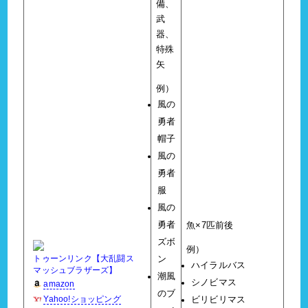
備、
武
器、
特殊
矢
例）
風の
勇者
帽子
風の
勇者
服
風の
勇者
魚×7匹前後
ズボ
例）
トゥーンリンク【大乱闘ス
ン
ハイラルバス
マッシュブラザーズ】
潮風
シノビマス
amazon
のブ
Yahoo!ショッピング
ビリビリマス