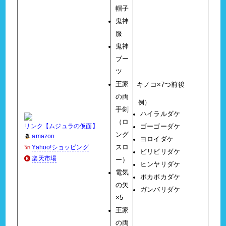
帽子
鬼神
服
鬼神
ブー
ツ
王家
キノコ×7つ前後
の両
例）
手剣
ハイラルダケ
（ロ
リンク【ムジュラの仮面】
ゴーゴーダケ
ング
amazon
ヨロイダケ
Yahoo!ショッピング
スロ
ビリビリダケ
楽天市場
ー）
ヒンヤリダケ
電気
ポカポカダケ
の矢
ガンバリダケ
×5
王家
の両