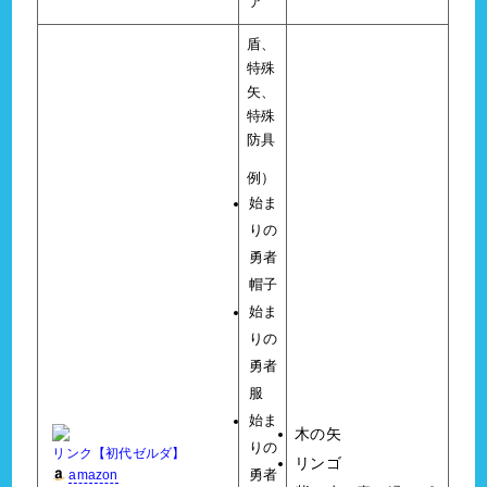
ア
盾、
特殊
矢、
特殊
防具
例）
始ま
りの
勇者
帽子
始ま
りの
勇者
服
始ま
木の矢
りの
リンク【初代ゼルダ】
リンゴ
amazon
勇者