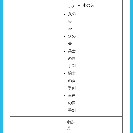
木の矢
ン刀
炎の
矢
×5
氷の
矢
兵士
の両
手剣
騎士
の両
手剣
王家
の両
手剣
特殊
装