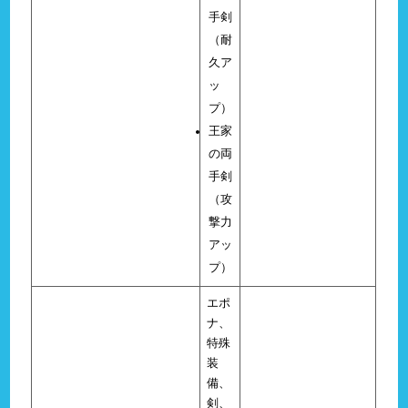
手剣
（耐
久ア
ッ
プ）
王家
の両
手剣
（攻
撃力
アッ
プ）
エポ
ナ、
特殊
装
備、
剣、