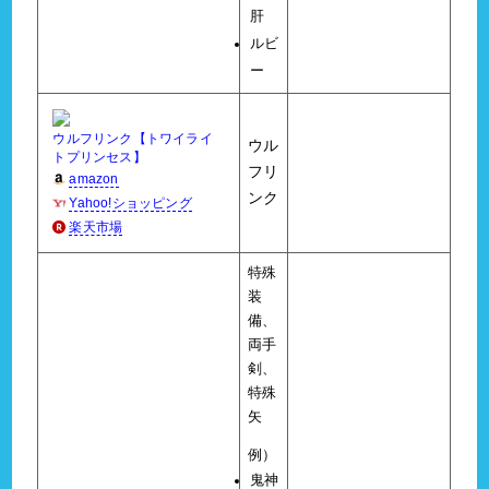
肝
ルビ
ー
ウルフリンク【トワイライ
ウル
トプリンセス】
フリ
amazon
ンク
Yahoo!ショッピング
楽天市場
特殊
装
備、
両手
剣、
特殊
矢
例）
鬼神