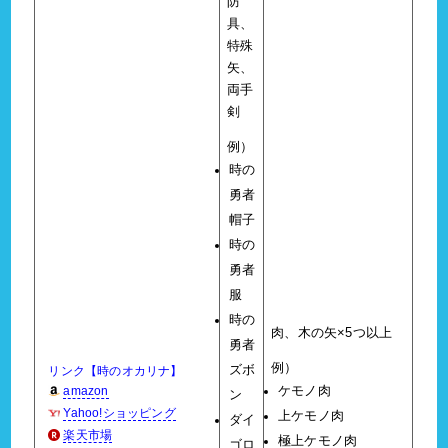
防
具、
特殊
矢、
両手
剣
例）
時の
勇者
帽子
時の
勇者
服
時の
肉、木の矢×5つ以上
勇者
例）
ズボ
リンク【時のオカリナ】
amazon
ケモノ肉
ン
Yahoo!ショッピング
上ケモノ肉
ダイ
楽天市場
極上ケモノ肉
ゴロ