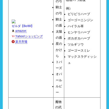
植物×7つ前後
の弓
騎士
例）
の弓
ビリビリハーブ
騎士
ゴーゴーニンジン
の盾
ゼルダ【BotW】
ハイラル草
amazon
太陽
ヒンヤリハーブ
Yahoo!ショッピング
の盾
ポカポカハーブ
楽天市場
星の
ツルギソウ
かけ
ゴーゴースミレ
ら
マックスラディッシ
トパ
ュ
ーズ
オパ
ール
ルビ
ー
魔物
の武