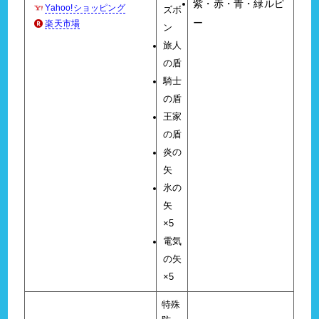
紫・赤・青・緑ルピ
Yahoo!ショッピング
ズボ
ー
楽天市場
ン
旅人
の盾
騎士
の盾
王家
の盾
炎の
矢
氷の
矢
×5
電気
の矢
×5
特殊