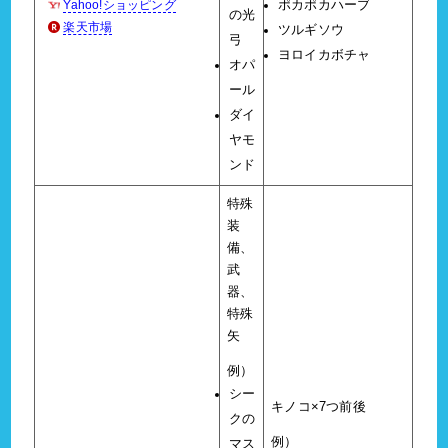
Yahoo!ショッピング
ポカポカハーブ
の光
楽天市場
ツルギソウ
弓
ヨロイカボチャ
オパ
ール
ダイ
ヤモ
ンド
特殊
装
備、
武
器、
特殊
矢
例）
シー
キノコ×7つ前後
クの
例）
マス