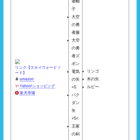
者帽
子
大空
の勇
者服
大空
の勇
者ズ
ボン
リンク【スカイウォードソ
リンゴ
電気
ード】
amazon
木の矢
の矢
Yahoo!ショッピング
ルピー
×5
楽天市場
バク
ダン
矢
×5<
王家
の剣