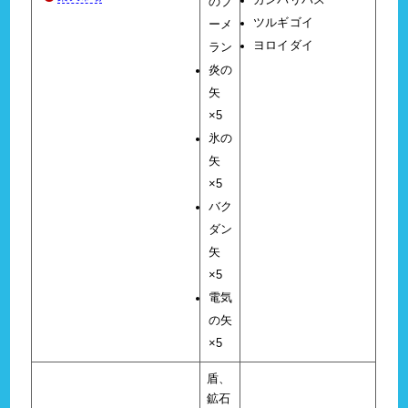
ガンバリバス
のブ
ツルギゴイ
ーメ
ヨロイダイ
ラン
炎の
矢
×5
氷の
矢
×5
バク
ダン
矢
×5
電気
の矢
×5
盾、
鉱石